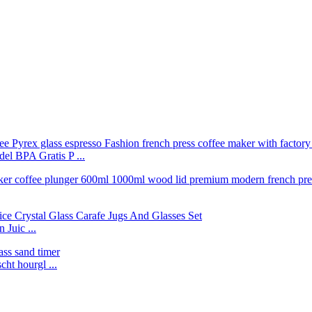
el BPA Gratis P ...
Juic ...
ht hourgl ...