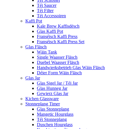
Téi Schossel
Téi Saucer
Téi Filter
Téi Accessoiren
Kaffi Pot
Kale Brew Kaffisdësch
Glas Kaffi Pot
Franséisch Kaffi Press
Franséisch Kaffi Press Set
Glas Fläsch
Wäin Tank
Single Waasser Fläsch
Duebel Waasser Fläsch
Handwierksbetrieb Glas Wäin Fläsch
Déier Form Wäin Fläsch
Glas Jar
Glas Sigel Jar / Téi Jar
Glas Hunneg Jar
Gewierz Glas Jar
Kichen Glassware
Stonneplang Timer
Glas Stonneplang
Mangetic Hourglass
Téi Stonneplang
Duschen Hourglass