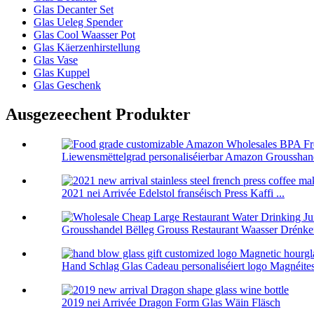
Glas Decanter Set
Glas Ueleg Spender
Glas Cool Waasser Pot
Glas Käerzenhirstellung
Glas Vase
Glas Kuppel
Glas Geschenk
Ausgezeechent Produkter
Liewensmëttelgrad personaliséierbar Amazon Grousshand
2021 nei Arrivée Edelstol franséisch Press Kaffi ...
Grousshandel Bëlleg Grouss Restaurant Waasser Drénken 
Hand Schlag Glas Cadeau personaliséiert logo Magnéitesc
2019 nei Arrivée Dragon Form Glas Wäin Fläsch