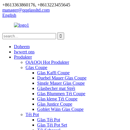
+8613363860176, +8613223455645
manager@qqglassltd.com
English
Doheem
Iwwert ons
Produkter
QiAOQi Hot Produkter
Glas Coupe
Glas Kaffi Coupe
Duebel Mauer Glas Coupe
Single Mauer Glas Coupe
Glasbecher mat Stréi
Glas Blummen Téi Coupe
Glas kleng Téi Coupe
Glas Justice Coupe
Goblet Wäin Glas Coupe
Téi Pot
Glas Téi Pot
Glas Téi Pot Set