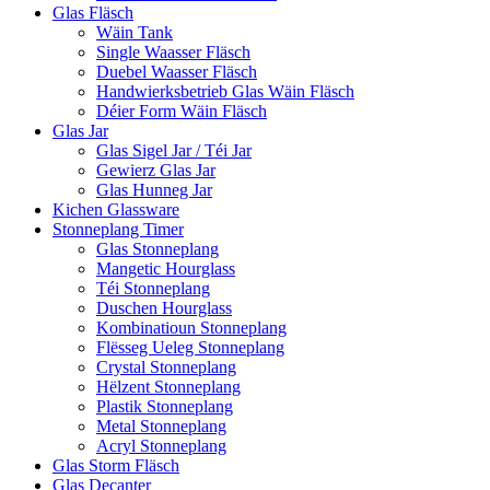
Glas Fläsch
Wäin Tank
Single Waasser Fläsch
Duebel Waasser Fläsch
Handwierksbetrieb Glas Wäin Fläsch
Déier Form Wäin Fläsch
Glas Jar
Glas Sigel Jar / Téi Jar
Gewierz Glas Jar
Glas Hunneg Jar
Kichen Glassware
Stonneplang Timer
Glas Stonneplang
Mangetic Hourglass
Téi Stonneplang
Duschen Hourglass
Kombinatioun Stonneplang
Flësseg Ueleg Stonneplang
Crystal Stonneplang
Hëlzent Stonneplang
Plastik Stonneplang
Metal Stonneplang
Acryl Stonneplang
Glas Storm Fläsch
Glas Decanter