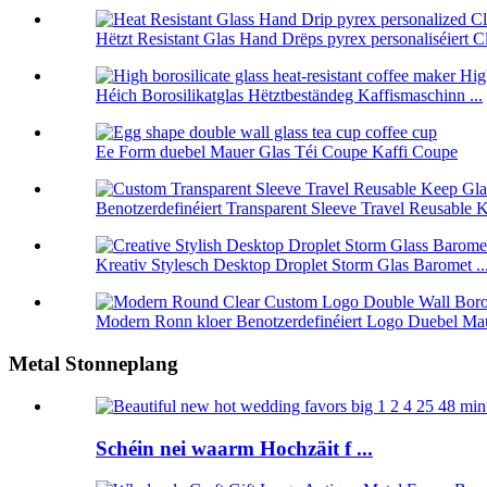
Hëtzt Resistant Glas Hand Drëps pyrex personaliséiert Cl 
Héich Borosilikatglas Hëtztbeständeg Kaffismaschinn ...
Ee Form duebel Mauer Glas Téi Coupe Kaffi Coupe
Benotzerdefinéiert Transparent Sleeve Travel Reusable K
Kreativ Stylesch Desktop Droplet Storm Glas Baromet ..
Modern Ronn kloer Benotzerdefinéiert Logo Duebel Maue
Metal Stonneplang
Schéin nei waarm Hochzäit f ...