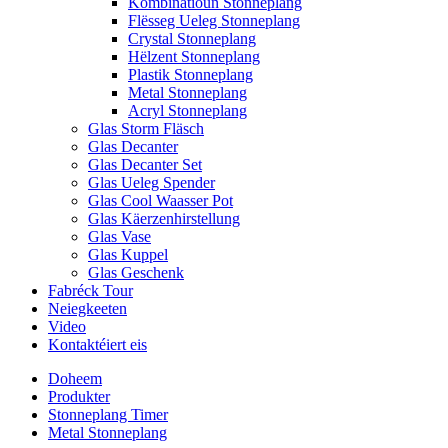
Kombinatioun Stonneplang
Flësseg Ueleg Stonneplang
Crystal Stonneplang
Hëlzent Stonneplang
Plastik Stonneplang
Metal Stonneplang
Acryl Stonneplang
Glas Storm Fläsch
Glas Decanter
Glas Decanter Set
Glas Ueleg Spender
Glas Cool Waasser Pot
Glas Käerzenhirstellung
Glas Vase
Glas Kuppel
Glas Geschenk
Fabréck Tour
Neiegkeeten
Video
Kontaktéiert eis
Doheem
Produkter
Stonneplang Timer
Metal Stonneplang