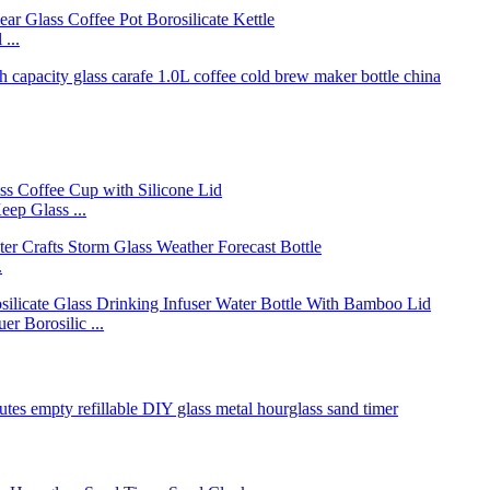
...
eep Glass ...
.
r Borosilic ...