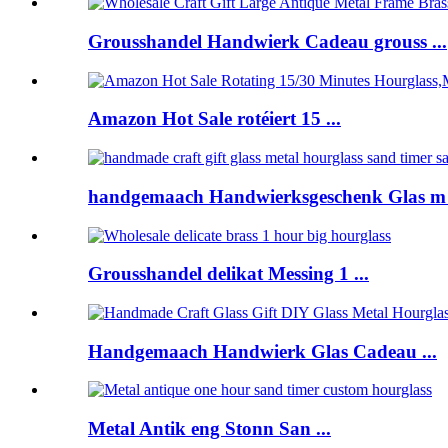
Grousshandel Handwierk Cadeau grouss ...
Amazon Hot Sale rotéiert 15 ...
handgemaach Handwierksgeschenk Glas m .
Grousshandel delikat Messing 1 ...
Handgemaach Handwierk Glas Cadeau ...
Metal Antik eng Stonn San ...