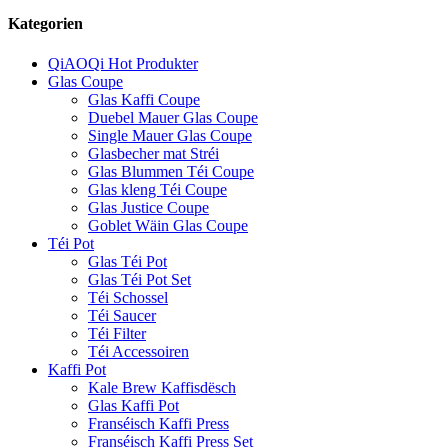
Kategorien
QiAOQi Hot Produkter
Glas Coupe
Glas Kaffi Coupe
Duebel Mauer Glas Coupe
Single Mauer Glas Coupe
Glasbecher mat Stréi
Glas Blummen Téi Coupe
Glas kleng Téi Coupe
Glas Justice Coupe
Goblet Wäin Glas Coupe
Téi Pot
Glas Téi Pot
Glas Téi Pot Set
Téi Schossel
Téi Saucer
Téi Filter
Téi Accessoiren
Kaffi Pot
Kale Brew Kaffisdësch
Glas Kaffi Pot
Franséisch Kaffi Press
Franséisch Kaffi Press Set